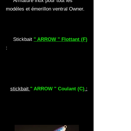
Armature inox pour tout les
modéles et émerillon ventral Owner.
Stickbait
" ARROW " Flottant (F)
:
stickbait
" ARROW " Coulant (C)
: