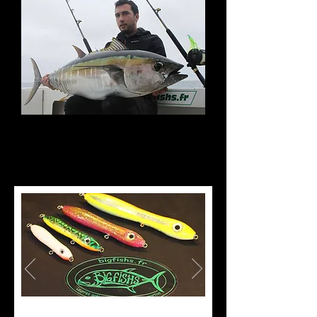
stickbait : "
ARROW "