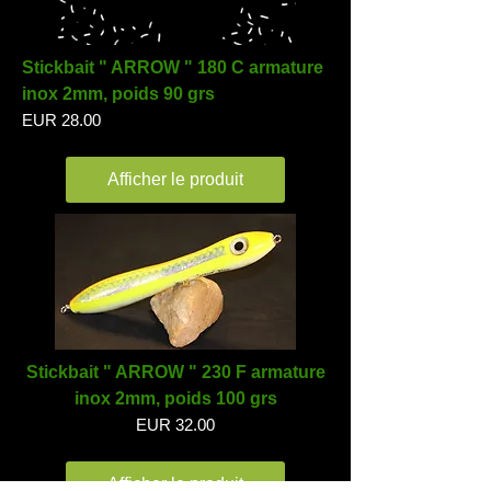
Stickbait " ARROW " 180 C armature
inox 2mm, poids 90 grs
EUR 28.00
Afficher le produit
Stickbait " ARROW " 230 F armature
inox 2mm, poids 100 grs
EUR 32.00
Afficher le produit