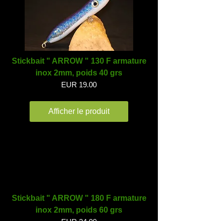
Stickbait " ARROW " 130 F armature
inox 2mm, poids 40 grs
EUR 19.00
Afficher le produit
Stickbait " ARROW " 180 F armature
inox 2mm, poids 60 grs