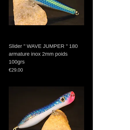
Slider " WAVE JUMPER " 180
armature inox 2mm poids
100grs
Price
€29.00