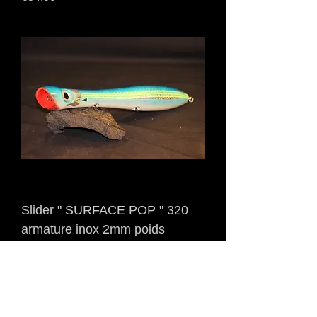
Slider " SURFACE POP " 320
armature inox 2mm poids
230grs
Price
€42.00