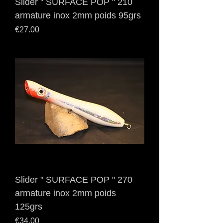
Slider " SURFACE POP " 210
armature inox 2mm poids 95grs
Price
€27.00
Slider " SURFACE POP " 270
armature inox 2mm poids
125grs
Price
€34.00