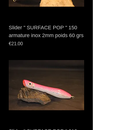
Slider " SURFACE POP " 150
armature inox 2mm poids 60 grs
Price
€21.00