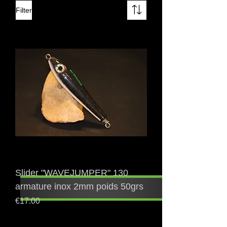
Filter
Slider "WAVEJUMPER" 130
armature inox 2mm poids 50grs
Price
€17.00