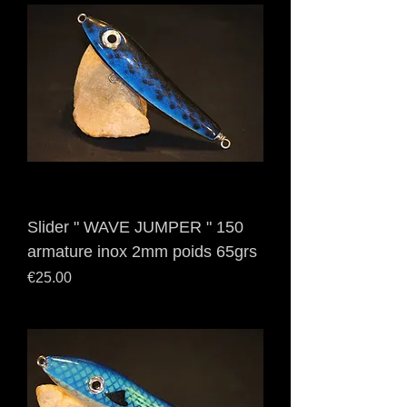
Slider " WAVE JUMPER " 150
armature inox 2mm poids 65grs
Price
€25.00