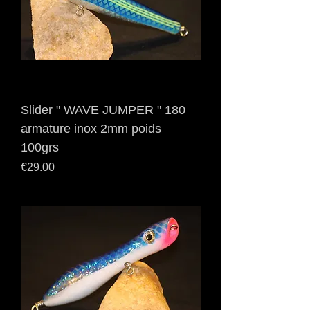
Slider " WAVE JUMPER " 180
armature inox 2mm poids
100grs
Price
€29.00