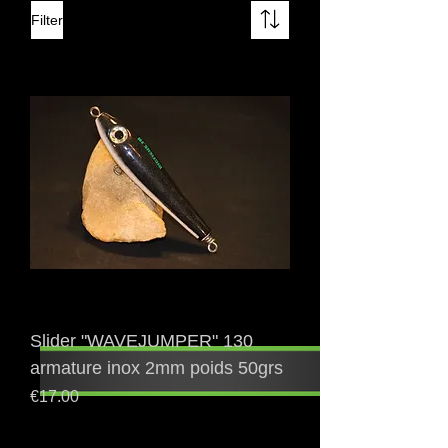
Filter
Slider "WAVEJUMPER" 130
armature inox 2mm poids 50grs
Price
€17.00