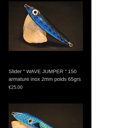
Slider " WAVE JUMPER " 150
armature inox 2mm poids 65grs
Price
€25.00