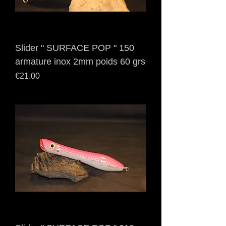
Slider " SURFACE POP " 150
armature inox 2mm poids 60 grs
Price
€21.00