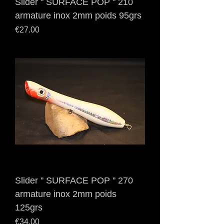
Slider " SURFACE POP " 210
armature inox 2mm poids 95grs
Price
€27.00
Slider " SURFACE POP " 270
armature inox 2mm poids
125grs
Price
€34.00