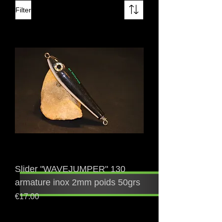
Filter
Slider "WAVEJUMPER" 130
armature inox 2mm poids 50grs
Price
€17.00