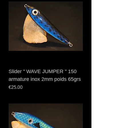
Slider " WAVE JUMPER " 150
armature inox 2mm poids 65grs
Price
€25.00