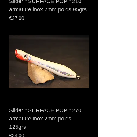
Slider " SURFACE POP " 210
armature inox 2mm poids 95grs
Price
€27.00
Slider " SURFACE POP " 270
armature inox 2mm poids
125grs
Price
€34.00