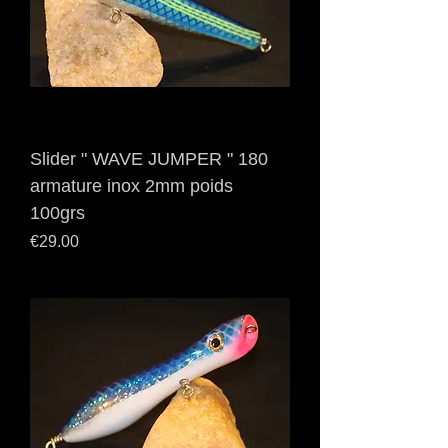
Slider " WAVE JUMPER " 180
armature inox 2mm poids
100grs
Price
€29.00