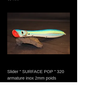
Slider " SURFACE POP " 320
armature inox 2mm poids
230grs
Price
€42.00