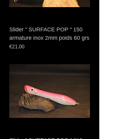
Slider " SURFACE POP " 150
armature inox 2mm poids 60 grs
Price
€21.00